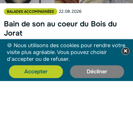
22.08.2026
BALADES ACCOMPAGNÉES
Bain de son au coeur du Bois du
Jorat
Plongez dans un voyage sonore
🍪 Nous utilisons des cookies pour rendre votre
×
visite plus agréable. Vous pouvez choisir
Lire la suite
d’accepter ou de refuser.
Accepter
Décliner