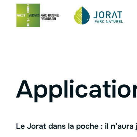
Navigation in
Menu
Contenu
Pied de page
Applicatio
Le Jorat dans la poche : il n’aura