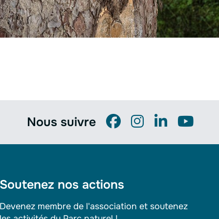
Nous suivre
Soutenez nos actions
Devenez membre de l'association et soutenez
les activités du Parc naturel !