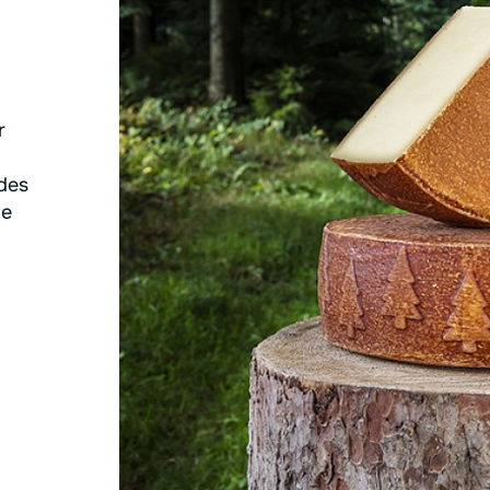
r
 des
de