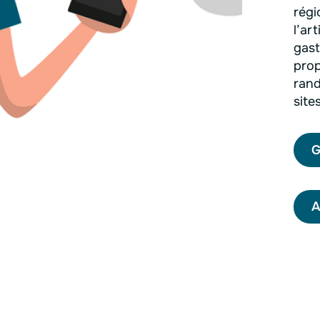
régi
l’art
gast
prop
rand
site
G
A