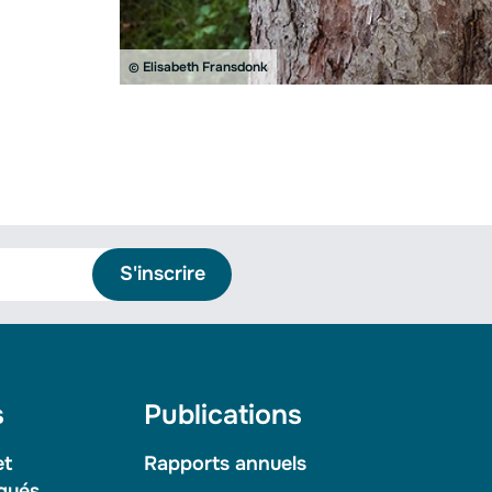
Elisabeth Fransdonk
©
S'inscrire
s
Publications
et
Rapports annuels
qués