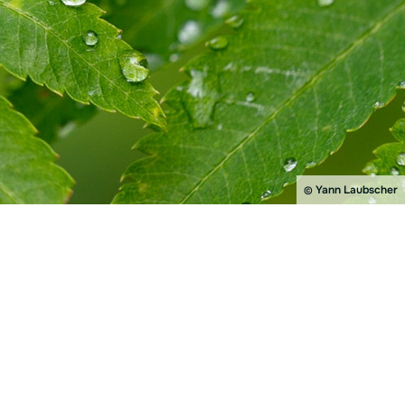
Yann Laubscher
©