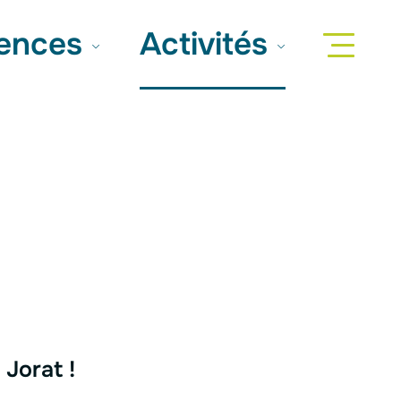
iences
Activités
 Jorat !