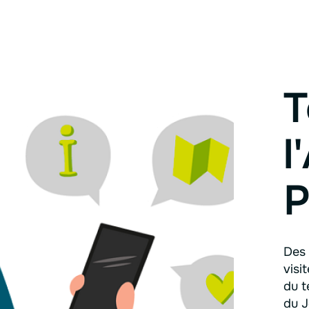
T
l
P
Des 
visi
du t
du J