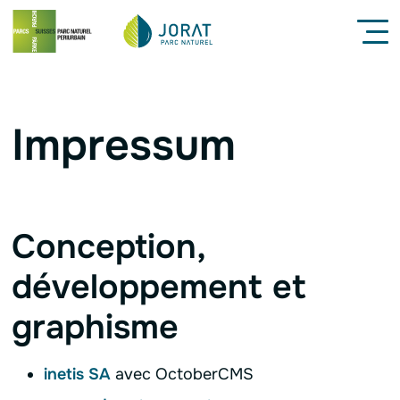
Navigation interne
Menu
Contenu
Pied de page
Impressum
Conception,
développement et
graphisme
inetis SA
avec OctoberCMS