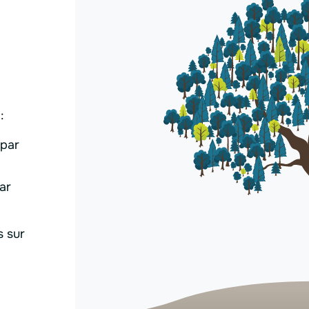
:
 par
ar
 sur