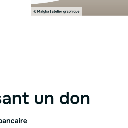
Malyka | atelier graphique
©
sant un don
bancaire