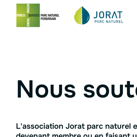
Navigation in
Menu
Contenu
Pied de page
Nous sout
L'association Jorat parc naturel e
devenant membre ou en faisant un