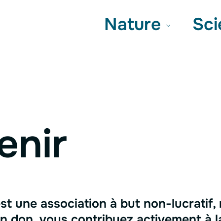
terne
Nature
Sc
enir
st une association à but non-lucratif, 
 don, vous contribuez activement à la 